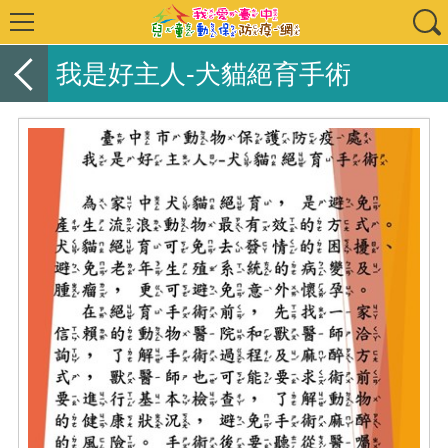
我是好主人-犬貓絕育手術