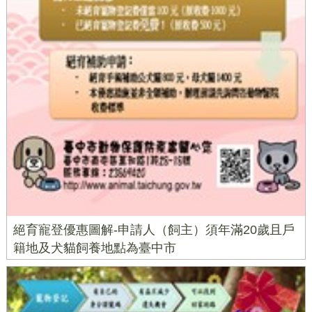
絕育寵登優惠圖解-申請人（飼主）須年滿20歲且戶
籍地及犬貓飼養地點為臺中市