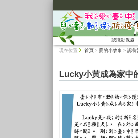
:::
認識動保處
:::
現在位置
首頁
>
愛的小故事
>
認養
Lucky小黃成為家中