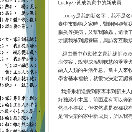
Lucky小黃成為家中的新成員
Lucky是我的新名字，我不是
臺中市動物之家時，醫師阿姨幫
腸炎等疾病，又幫我除蟲，還做
才讓我移到認養區，與訪客互動
經由臺中市動物之家訓練師叔叔
浪俠客，蛻變成溫馴聰慧的乖乖
融入人類的生活坐息。當主人來
學會基本禮貌，就很快決定要認
我搭乘相送愛到家專車到新主人
好雅致小木屋，前面還有可以奔
然捨不得我，但依然還是祝福我
是個快樂的家中新成員，所以我有新