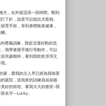
名種犬，在外面流浪一段時間。剛到
我打了針，說是可以抵抗犬瘟熱、
了絕育手術，等到身體恢復健康，
接觸。
的禮儀訓練，我從活潑好動的流
犬，我學會握手隨行等動作，可以
收容所參觀時，看到我乾乾淨淨又
養我。
的家，愛我的主人早已經為我佈置
跑的庭院，送我來的訓練員叔叔雖
有美好的前程。看我大大的微笑~我
名字—Lucky。