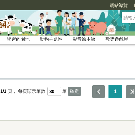
網站導覽
學習的園地
動物主題區
影音繪本館
歡樂遊戲屋
1/1
頁，
每頁顯示筆數
筆
1