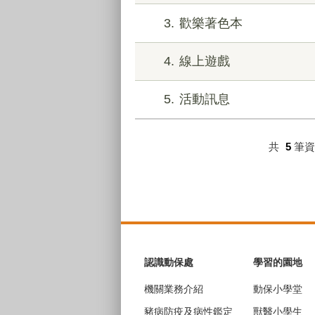
3
歡樂著色本
4
線上遊戲
5
活動訊息
共
5
筆
:::
認識動保處
學習的園地
機關業務介紹
動保小學堂
豬病防疫及病性鑑定
獸醫小學生