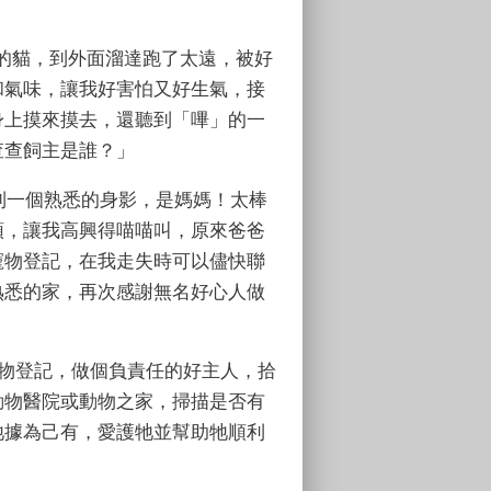
玩的貓，到外面溜達跑了太遠，被好
和氣味，讓我好害怕又好生氣，接
身上摸來摸去，還聽到「嗶」的一
查查飼主是誰？」
到一個熟悉的身影，是媽媽！太棒
頭，讓我高興得喵喵叫，原來爸爸
寵物登記，在我走失時可以儘快聯
熟悉的家，再次感謝無名好心人做
物登記，做個負責任的好主人，拾
動物醫院或動物之家，掃描是否有
牠據為己有，愛護牠並幫助牠順利